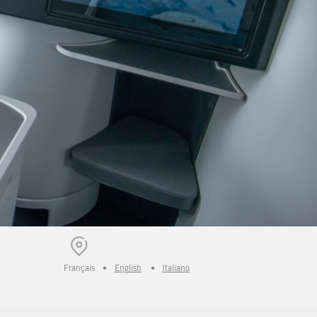
Français
•
English
•
Italiano
_SELECTED_